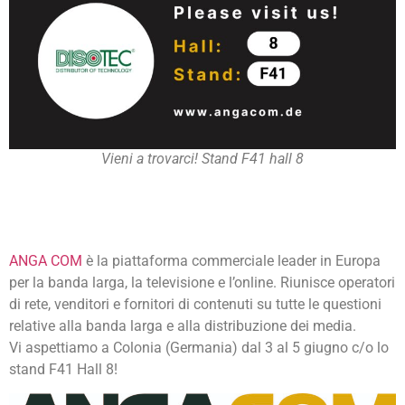
Vieni a trovarci! Stand F41 hall 8
ANGA COM
è la piattaforma commerciale leader in Europa
per la banda larga, la televisione e l’online. Riunisce operatori
di rete, venditori e fornitori di contenuti su tutte le questioni
relative alla banda larga e alla distribuzione dei media.
Vi aspettiamo a Colonia (Germania) dal 3 al 5 giugno c/o lo
stand F41 Hall 8!