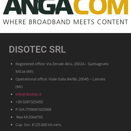
DISOTEC SRL
Registered office: Via Zenale 40/a, 20024 – Garbagnate
Mil.se (MI)
Operational office: Viale Italia 84/86, 20045 – Lainate
(MI)
info@disotec.it
+39 0287325455
P.IVA IT09041920969
Rea MI2064793
Cap. Soc. €125.000 int.vers.