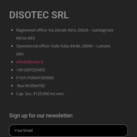
DISOTEC SRL
Registered office: Via Zenale 40/a, 20024 – Garbagnate
Mil.se (MI)
Operational office: Viale Italia 84/86, 20045 – Lainate
(MI)
info@disotec.it
+39 0287325455
P.IVA IT09041920969
Rea MI2064793
Cap. Soc. €125.000 int.vers.
Sign up for our newsletter: