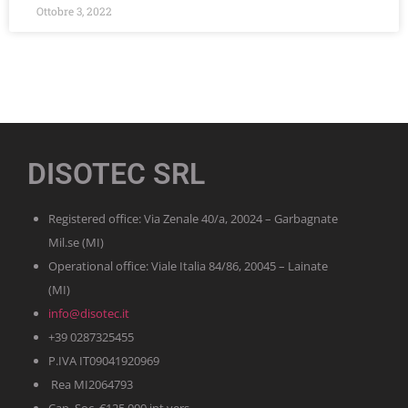
Ottobre 3, 2022
DISOTEC SRL
Registered office: Via Zenale 40/a, 20024 – Garbagnate
Mil.se (MI)
Operational office: Viale Italia 84/86, 20045 – Lainate
(MI)
info@disotec.it
+39 0287325455
P.IVA IT09041920969
Rea MI2064793