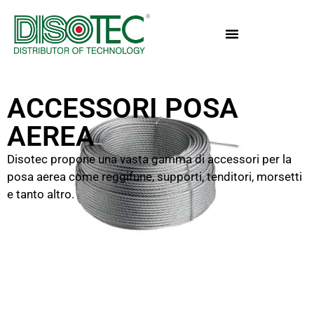
ACCESSORI POSA
AEREA
Disotec propone una vasta gamma di accessori per la
posa aerea come reggifune, supporti, tenditori, morsetti
e tanto altro.