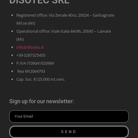
Registered office: Via Zenale 40/a, 20024 – Garbagnate
Mil.se (MI)
Operational office: Viale Italia 84/86, 20045 – Lainate
(MI)
info@disotec.it
+39 0287325455
P.IVA IT09041920969
Rea MI2064793
Cap. Soc. €125.000 int.vers.
Sign up for our newsletter:
SEND