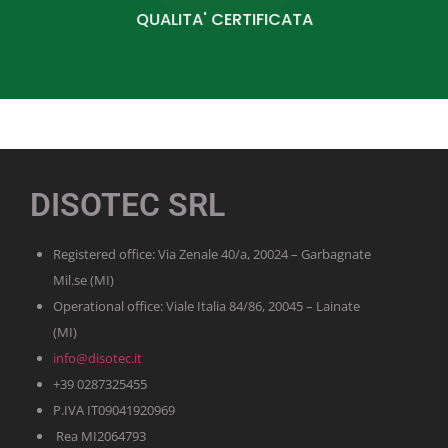
QUALITA' CERTIFICATA
DISOTEC SRL
Registered office: Via Zenale 40/a, 20024 – Garbagnate
Mil.se (MI)
Operational office: Viale Italia 84/86, 20045 – Lainate
(MI)
info@disotec.it
+39 0287325455
P.IVA IT09041920969
Rea MI2064793