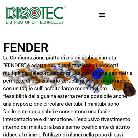
FENDER
La Configurazione piatta di più minitubi chiamata
“FENDER” è adatta per la realizzazione di condotti
multipli per telecomunicazioni. La particolare geometria
permette di posizionarlo verticalmente in microtrincee
con un taglio sull’ asfalto largo meno di 3 cm. La
flessibilità della guaina esterna rende possibile anche
una disposizione circolare dei tubi. I minitubi sono
facilmente sguainabili e consentono una facile
intercettazione e diramazione. L’esclusivo rivestimento
interno dei minitubi a bassissimo coefficiente di attrito
riduce al minimo l’utilizzo di rilanci nella posa di cavi