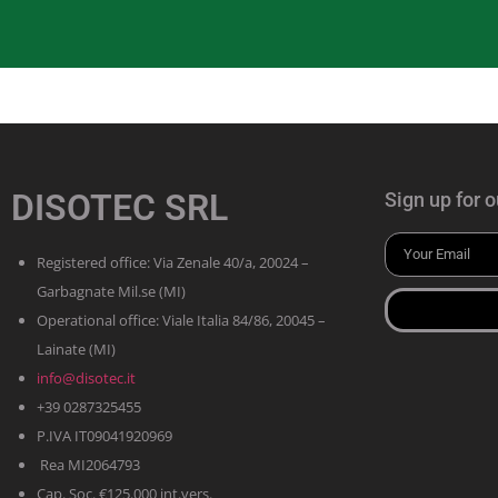
DISOTEC SRL
Sign up for o
Registered office: Via Zenale 40/a, 20024 –
Garbagnate Mil.se (MI)
Operational office: Viale Italia 84/86, 20045 –
Lainate (MI)
info@disotec.it
+39 0287325455
P.IVA IT09041920969
Rea MI2064793
Cap. Soc. €125.000 int.vers.