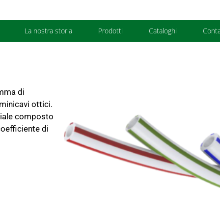
La nostra storia
Prodotti
Cataloghi
Conta
amma di
inicavi ottici.
eciale composto
oefficiente di