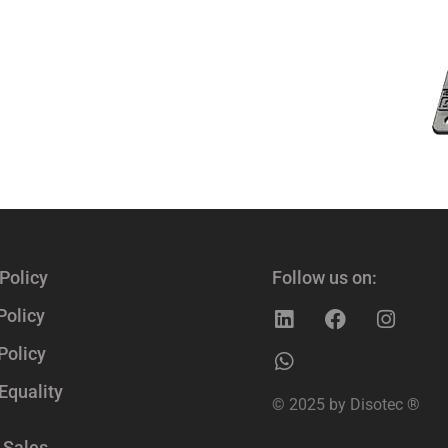
Policy
Follow us on:
Policy
Policy
Equality
© 2025 by Disotec ®
 Sales