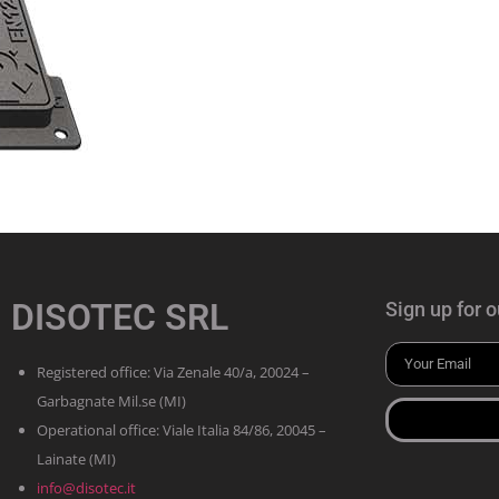
DISOTEC SRL
Sign up for o
Registered office: Via Zenale 40/a, 20024 –
Garbagnate Mil.se (MI)
Operational office: Viale Italia 84/86, 20045 –
Lainate (MI)
info@disotec.it