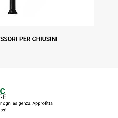
SSORI PER CHIUSINI
EC
RE
er ogni esigenza. Approfitta
ess!