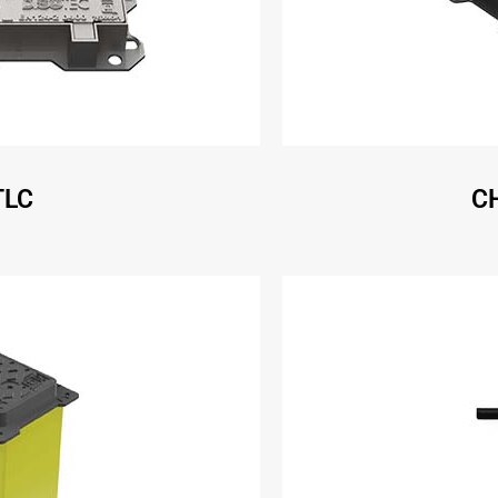
TLC
C