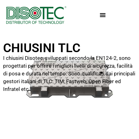
CHIUSINI TLC
I chiusini Disotec, sviluppati secondo la EN124-2, sono
progettati per offrire i migliori livelli di sicurezza, facilità
di posa e durata nel tempo. Sono qualificati dai principali
gestori italiani di TLC: TIM, Fastweb, Open Fiber ed
Infratel etc..