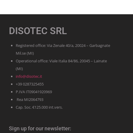
DISOTEC SRL
Registered office: Via Zenale 40/a, 20024 – Garbagnate
Mil.se (MI)
Operational office: Viale Italia 84/86, 20045 – Lainate
(MI)
info@disotec.it
+39 0287325455
P.IVA IT09041920969
Rea MI2064793
Cap. Soc. €125.000 int.vers.
Sign up for our newsletter: